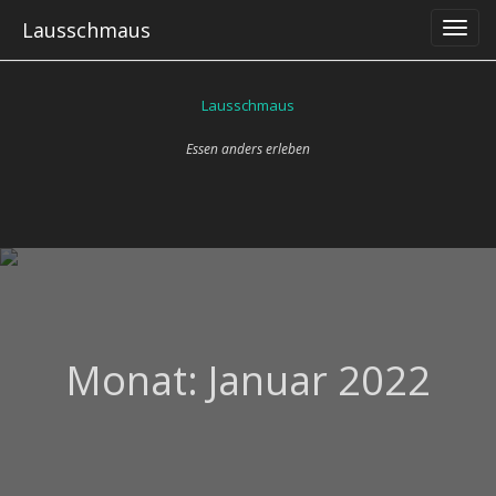
Skip
Lausschmaus
to
content
Lausschmaus
Essen anders erleben
Monat:
Januar 2022