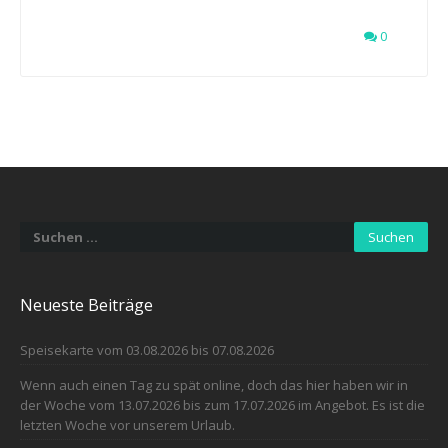
0
Suchen
nach:
Neueste Beiträge
Speisekarte vom 03.08.2026 bis 07.08.2026
Wenn auch einen Tag zu spät online, doch das hier haben wir in
der Woche vom 13.07.2026 bis zum 17.07.2026 im Angebot. Es ist die
letzten Woche vor unserem Urlaub.