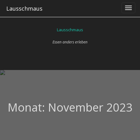
Skip
Lausschmaus
to
content
Lausschmaus
Essen anders erleben
Monat:
November 2023