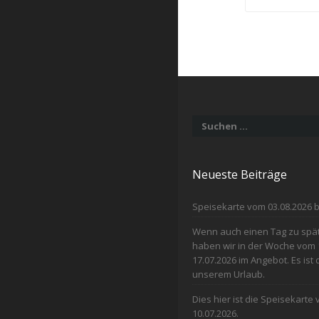
Suchen
nach:
Neueste Beiträge
Speisekarte vom 03.08.2026 b
Wenn auch einen Tag zu spät 
haben wir in der Woche vom 
17.07.2026 im Angebot. Es ist
unserem Urlaub.
Dies hier ist die Speisekarte
10.07.2026.