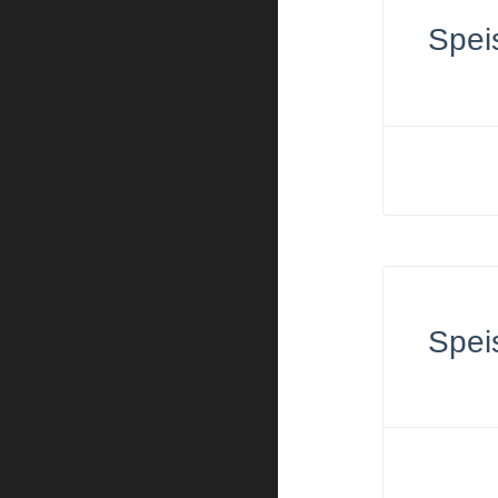
Spei
Spei