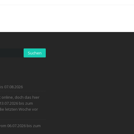
is 07.08.2026
online, doch das hier
13.07.2026 bis zum
 die letzten Woche vor
 vom 06.07.2026 bis zum