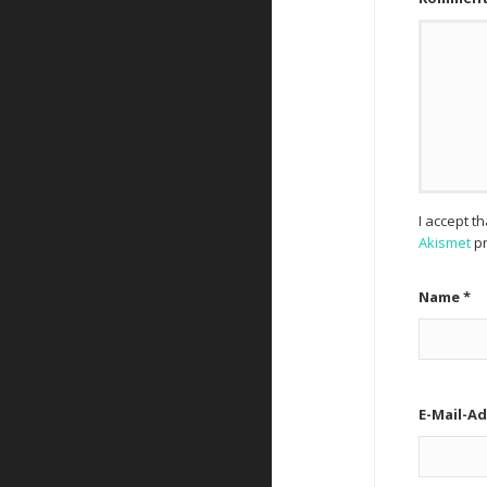
I accept t
Akismet
pr
Name
*
E-Mail-A