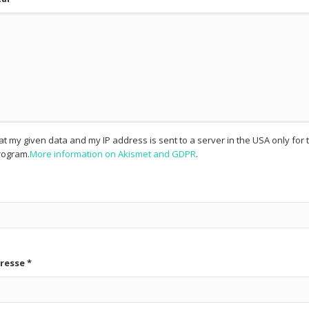
hat my given data and my IP address is sent to a server in the USA only fo
ogram.
More information on Akismet and GDPR
.
dresse
*