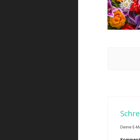
Post
navigat
Schre
Deine E-Ma
Kommen