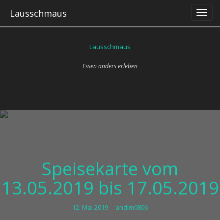
Skip
Lausschmaus
to
content
Lausschmaus
Essen anders erleben
Speisekarte vom
13.05.2019 bis 17.05.2019
12. Mai 2019
andim0806