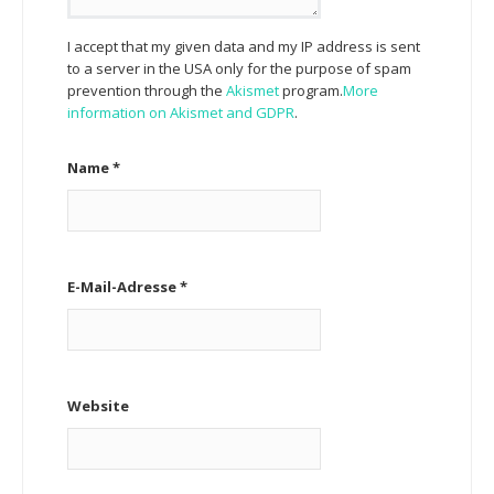
I accept that my given data and my IP address is sent
to a server in the USA only for the purpose of spam
prevention through the
Akismet
program.
More
information on Akismet and GDPR
.
Name
*
E-Mail-Adresse
*
Website