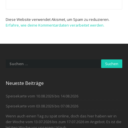
Diese Website verwendet Akismet, um Spam zu reduzieren.
Erfahre, wie deine Kommentardaten verarbeitet werden.
Suchen
nach:
Neueste Beiträge
Speisekarte vom 10.08.2026 bis 14.08.2026
Speisekarte vom 03.08.2026 bis 07.08.2026
Wenn auch einen Tag zu spät online, doch das hier haben wir in
der Woche vom 13.07.2026 bis zum 17.07.2026 im Angebot. Es ist die
letzten Woche vor unserem Urlaub.