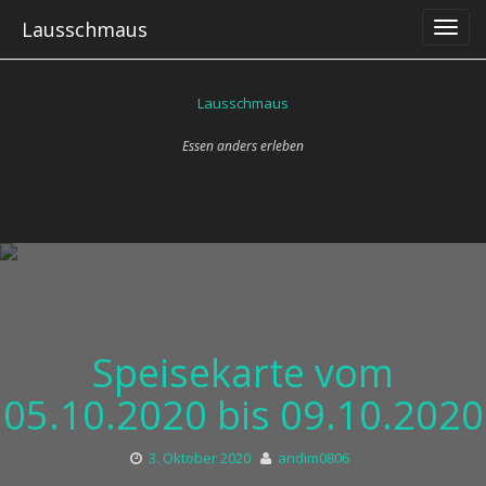
Skip
Lausschmaus
to
content
Lausschmaus
Essen anders erleben
Speisekarte vom
05.10.2020 bis 09.10.2020
3. Oktober 2020
andim0806