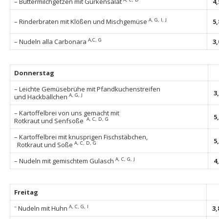
– Buttermilchgetzen mit Gurkensalat
4
A, G, I, J
– Rinderbraten mit Klößen und Mischgemüse
5
A,C, G
– Nudeln alla Carbonara
3
Donnerstag
– Leichte Gemüsebrühe mit Pfandkuchenstreifen
3
A, G, J
und Hackbällchen
– Kartoffelbrei von uns gemacht mit
5
A, C, D, G
Rotkraut und Senfsoße
– Kartoffelbrei mit knusprigen Fischstäbchen,
5
A, C, D, G
Rotkraut und Soße
A, C, G, J
– Nudeln mit gemischtem Gulasch
4
Freitag
–
A, C, G, I
Nudeln mit Huhn
3,