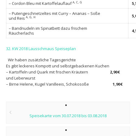
A, C, G
– Cordon Bleu mit Kartoffelauflauf
5,
– Putengeschnetzeltes mit Curry – Ananas – Soße
5,
A, G, H
und Reis
– Bandnudeln im Spinatbett dazu frischem
4,
Räucherlachs
32. KW 2018 Lausschmaus Speiseplan
Wir haben zusätzliche Tagesgerichte
Es gibt leckeres Kompott und selbstgebackenen Kuchen
– Kartoffeln und Quark mit frischen Kräutern
2,90€
und Leberwurst
– Birne Helene, Kugel Vanilleeis, Schokosoße
1,90€
Post
navigation
Speisekarte vom 30.07.2018 bis 03.08.2018