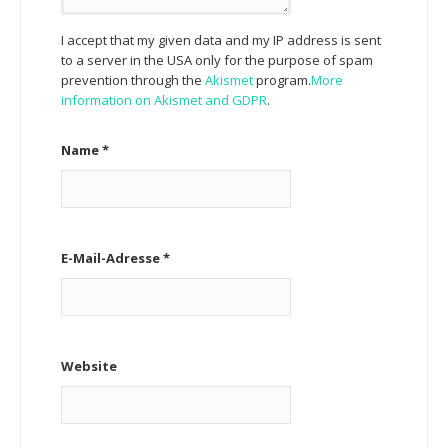
I accept that my given data and my IP address is sent
to a server in the USA only for the purpose of spam
prevention through the
Akismet
program.
More
information on Akismet and GDPR
.
Name
*
E-Mail-Adresse
*
Website