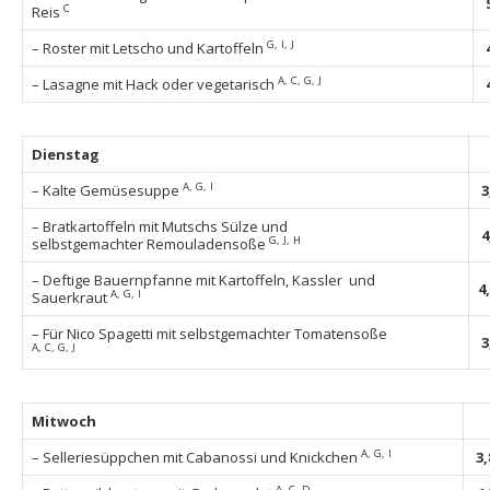
C
Reis
G, I, J
– Roster mit Letscho und Kartoffeln
A, C, G, J
– Lasagne mit Hack oder vegetarisch
Dienstag
A, G, I
– Kalte Gemüsesuppe
3
– Bratkartoffeln mit Mutschs Sülze und
4
G, J, H
selbstgemachter Remouladensoße
– Deftige Bauernpfanne mit Kartoffeln, Kassler und
4
A, G, I
Sauerkraut
– Für Nico Spagetti mit selbstgemachter Tomatensoße
3
A, C, G, J
Mitwoch
A, G, I
– Selleriesüppchen mit Cabanossi und Knickchen
3
A, C, D