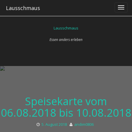
Skip
Lausschmaus
to
content
Lausschmaus
Essen anders erleben
Speisekarte vom
06.08.2018 bis 10.08.2018
5. August 2018
andim0806