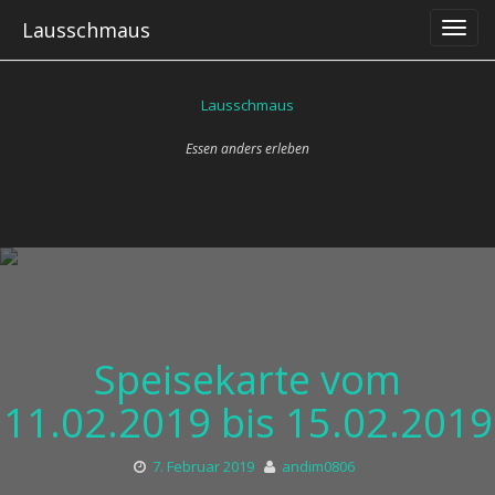
Skip
Lausschmaus
to
content
Lausschmaus
Essen anders erleben
Speisekarte vom
11.02.2019 bis 15.02.2019
7. Februar 2019
andim0806