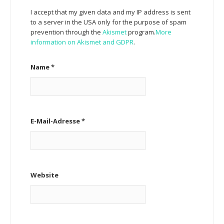
I accept that my given data and my IP address is sent
to a server in the USA only for the purpose of spam
prevention through the
Akismet
program.
More
information on Akismet and GDPR
.
Name
*
E-Mail-Adresse
*
Website