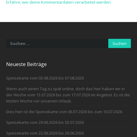
Erfahre, wie deine Kommentardaten verarbeitet werden.
Suchen
nach:
Neueste Beiträge
Speisekarte vom 03.08.2026 bis 07.08.2026
Wenn auch einen Tag zu spät online, doch das hier haben wir in
der Woche vom 13.07.2026 bis zum 17.07.2026 im Angebot. Es ist die
letzten Woche vor unserem Urlaub.
Dies hier ist die Speisekarte vom 06.07.2026 bis zum 10.07.2026.
Speisekarte vom 29.06.2026 bis 03.07.2026
Speisekarte vom 22.06.2026 bis 26.06.2026