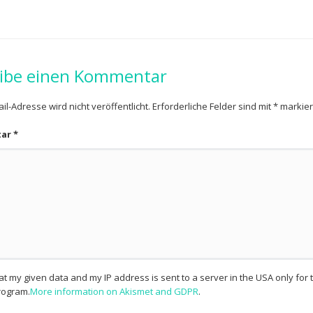
ibe einen Kommentar
il-Adresse wird nicht veröffentlicht.
Erforderliche Felder sind mit
*
markier
tar
*
hat my given data and my IP address is sent to a server in the USA only fo
ogram.
More information on Akismet and GDPR
.