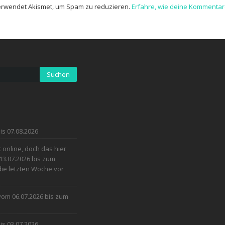
erwendet Akismet, um Spam zu reduzieren.
Erfahre, wie deine Kommentar
is 07.08.2026
online, doch das hier
13.07.2026 bis zum
 die letzten Woche vor
 vom 06.07.2026 bis zum
is 03.07.2026