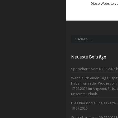
Diese Website v
Suchen
nach:
Neueste Beiträge
Speisekarte vom 03.08.2026 b
Wenn auch einen Tag zu spät 
haben wir in der Woche vom 
17.07.2026 im Angebot. Es ist
unserem Urlaub.
Dies hier ist die Speisekarte
10.07.2026.
Speisekarte vom 29.06.2026 b