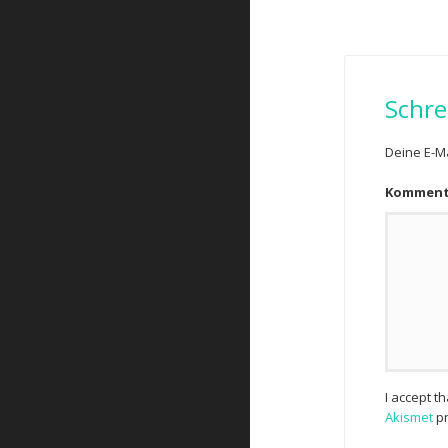
Schre
Deine E-Ma
Kommen
I accept t
Akismet
pr