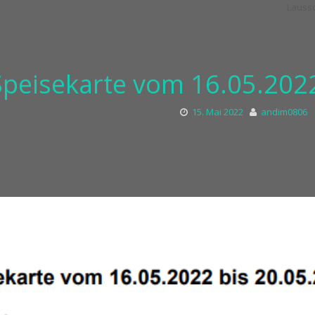
Speisekarte vom 16.05.2022
15. Mai 2022
andim0806