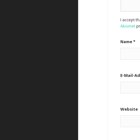
I accept t
Akismet
pr
Name
*
E-Mail-A
Website