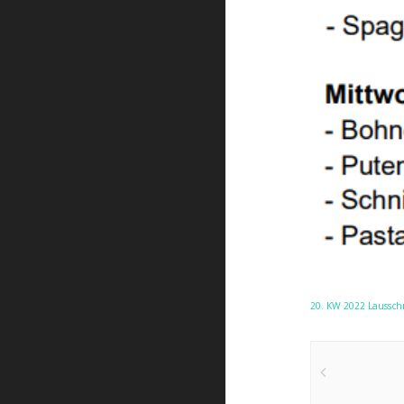
20. KW 2022 Laussc
Post
navigat