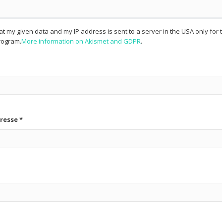
hat my given data and my IP address is sent to a server in the USA only fo
ogram.
More information on Akismet and GDPR
.
dresse
*