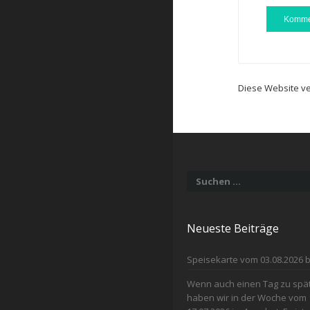
Diese Website v
Suchen
nach:
Neueste Beiträge
Speisekarte vom 03.08.2026 b
Wenn auch einen Tag zu spät 
haben wir in der Woche vom 