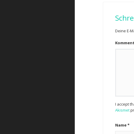
Schre
Deine E-Ma
Kommen
I accept t
Akismet
pr
Name
*