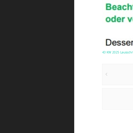
43 KW 2025 Laussch
Post
navigat