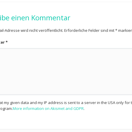
ibe einen Kommentar
il-Adresse wird nicht veröffentlicht.
Erforderliche Felder sind mit
*
markier
tar
*
hat my given data and my IP address is sent to a server in the USA only fo
ogram.
More information on Akismet and GDPR
.