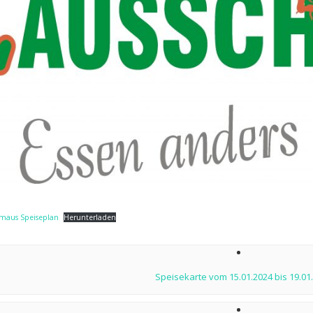
hmaus Speiseplan
Herunterladen
ion
Speisekarte vom 15.01.2024 bis 19.01