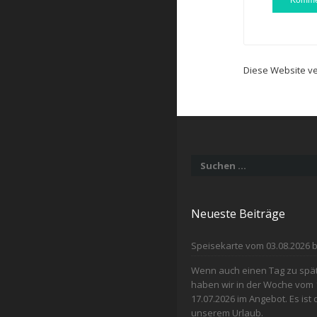
Diese Website v
Suchen
nach:
Neueste Beiträge
Speisekarte vom 03.08.2026 b
Wenn auch einen Tag zu spät 
haben wir in der Woche vom 
17.07.2026 im Angebot. Es ist
unserem Urlaub.