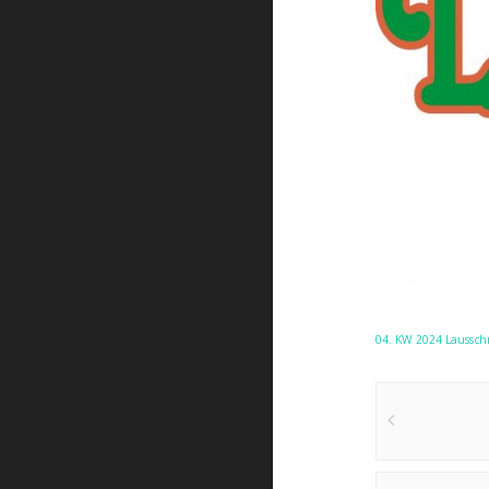
04. KW 2024 Laussc
Post
navigat