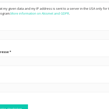
hat my given data and my IP address is sent to a server in the USA only fo
ogram.
More information on Akismet and GDPR
.
dresse
*