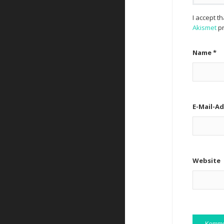
I accept t
Akismet
pr
Name
*
E-Mail-A
Website