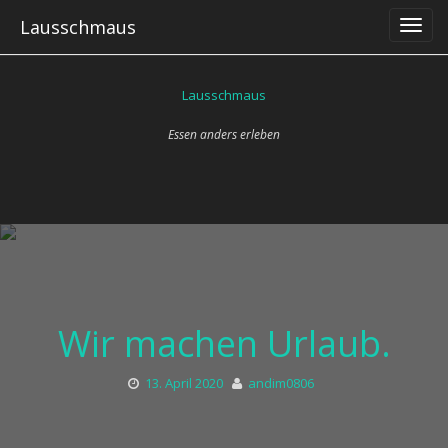
Skip
Lausschmaus
to
content
Lausschmaus
Essen anders erleben
Wir machen Urlaub.
13. April 2020
andim0806