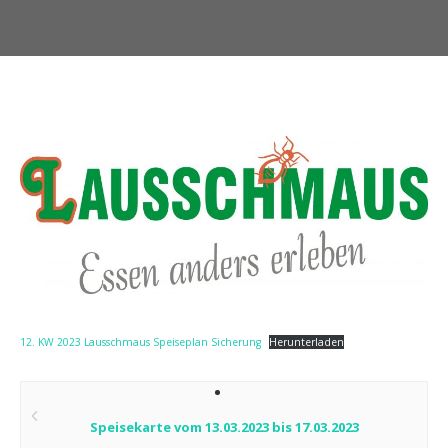
12. KW 2023 Lausschmaus Speiseplan Sicherung
Herunterladen
Post
navigation
Speisekarte vom 13.03.2023 bis 17.03.2023