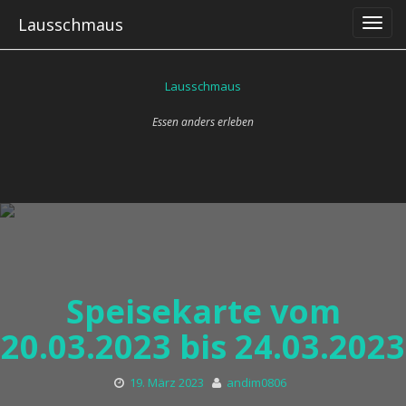
Skip
Lausschmaus
to
content
Lausschmaus
Essen anders erleben
Speisekarte vom
20.03.2023 bis 24.03.2023
19. März 2023
andim0806