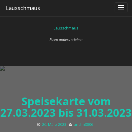
Skip
Lausschmaus
to
content
Lausschmaus
Essen anders erleben
Speisekarte vom
27.03.2023 bis 31.03.2023
26. März 2023
andim0806