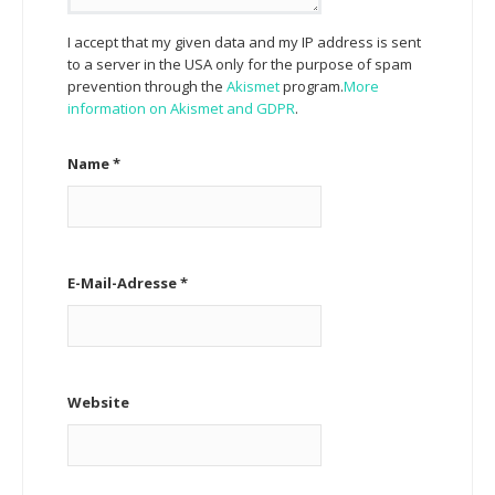
I accept that my given data and my IP address is sent
to a server in the USA only for the purpose of spam
prevention through the
Akismet
program.
More
information on Akismet and GDPR
.
Name
*
E-Mail-Adresse
*
Website